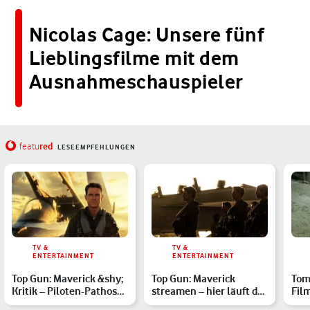
Nicolas Cage: Unsere fünf
Lieblingsfilme mit dem
Ausnahmeschauspieler
red
featu
LESEEMPFEHLUNGEN
TV &
TV &
ENTERTAINMENT
ENTERTAINMENT
Top Gun: Maverick &shy;
Top Gun: Maverick
Tom
Kritik – Piloten-Pathos
streamen – hier läuft der
Fil
im Nostalgie-Modu…
Tom-Cruise-Blockbuste…