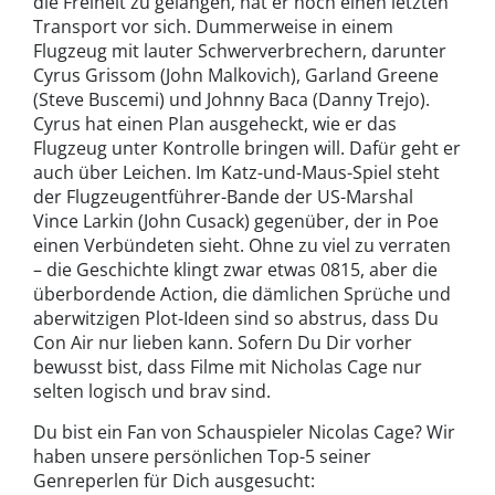
die Freiheit zu gelangen, hat er noch einen letzten
Transport vor sich. Dummerweise in einem
Flugzeug mit lauter Schwerverbrechern, darunter
Cyrus Grissom (John Malkovich), Garland Greene
(Steve Buscemi) und Johnny Baca (Danny Trejo).
Cyrus hat einen Plan ausgeheckt, wie er das
Flugzeug unter Kontrolle bringen will. Dafür geht er
auch über Leichen. Im Katz-und-Maus-Spiel steht
der Flugzeugentführer-Bande der US-Marshal
Vince Larkin (John Cusack) gegenüber, der in Poe
einen Verbündeten sieht. Ohne zu viel zu verraten
– die Geschichte klingt zwar etwas 0815, aber die
überbordende Action, die dämlichen Sprüche und
aberwitzigen Plot-Ideen sind so abstrus, dass Du
Con Air nur lieben kann. Sofern Du Dir vorher
bewusst bist, dass Filme mit Nicholas Cage nur
selten logisch und brav sind.
Du bist ein Fan von Schauspieler Nicolas Cage? Wir
haben unsere persönlichen Top-5 seiner
Genreperlen für Dich ausgesucht: