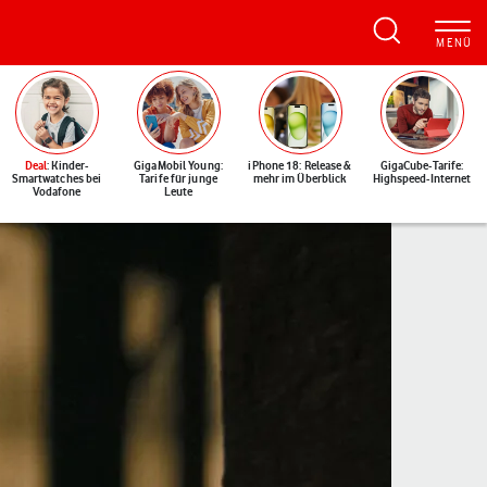
Deal
: Kinder-
GigaMobil Young:
iPhone 18: Release &
GigaCube-Tarife:
Smartwatches bei
Tarife für junge
mehr im Überblick
Highspeed-Internet
Vodafone
Leute