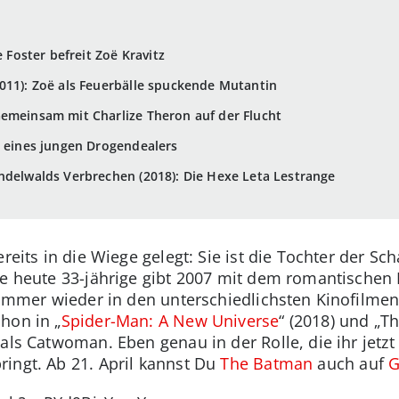
e Foster befreit Zoë Kravitz
011): Zoë als Feuerbälle spuckende Mutantin
emeinsam mit Charlize Theron auf der Flucht
n eines jungen Drogendealers
ndelwalds Verbrechen (2018): Die Hexe Leta Lestrange
ereits in die Wiege gelegt: Sie ist die Tochter der Sc
ie heute 33-jährige gibt 2007 mit dem romantischen
e immer wieder in den unterschiedlichsten Kinofilme
hon in „
Spider-Man: A New Universe
“ (2018) und „
 als Catwoman. Eben genau in der Rolle, die ihr jet
ingt. Ab 21. April kannst Du
The Batman
auch auf
G