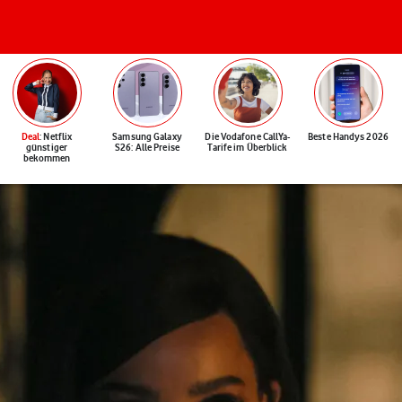
Deal
: Netflix
Samsung Galaxy
Die Vodafone CallYa-
Beste Handys 2026
günstiger
S26: Alle Preise
Tarife im Überblick
bekommen