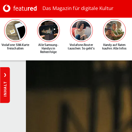
Das Magazin für digitale Kultur
Vodafone: SIM-Karte
Alle Samsung-
Vodafone-Router
Handy auf Raten
freischalten
Handys in
tauschen: So geht's
kaufen: Alle Infos
Reihenfolge
INHALT