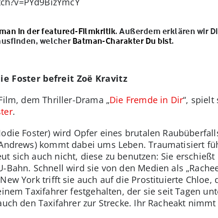
tch?v=PYd9BizYmcY
man in der featured-Filmkritik
. Außerdem erklären wir D
ausfinden, welcher
Batman-Charakter Du bist
.
die Foster befreit Zoë Kravitz
Film, dem Thriller-Drama „
Die Fremde in Dir
“, spielt
ster
.
odie Foster) wird Opfer eines brutalen Raubüberfalls
 Andrews) kommt dabei ums Leben. Traumatisiert führ
ut sich auch nicht, diese zu benutzen: Sie erschieß
U-Bahn. Schnell wird sie von den Medien als „Racheen
New York trifft sie auch auf die Prostituierte Chloe,
einem Taxifahrer festgehalten, der sie seit Tagen unt
 auch den Taxifahrer zur Strecke. Ihr Racheakt nimmt