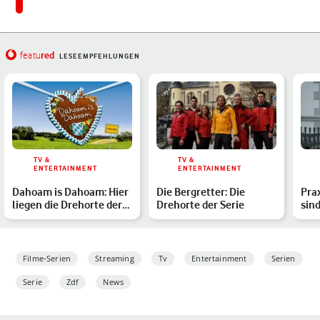
red
featu
LESEEMPFEHLUNGEN
TV &
TV &
ENTERTAINMENT
ENTERTAINMENT
Dahoam is Dahoam: Hier
Die Bergretter: Die
Prax
liegen die Drehorte der
Drehorte der Serie
sind
Familienserie
ARD
Filme-Serien
Streaming
Tv
Entertainment
Serien
Serie
Zdf
News