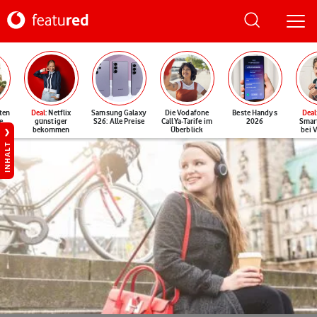
ten
Deal
: Netflix
Samsung Galaxy
Die Vodafone
Beste Handys
Deal
e
günstiger
S26: Alle Preise
CallYa-Tarife im
2026
Smar
bekommen
Überblick
bei 
INHALT