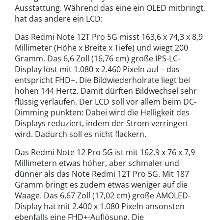
Ausstattung. Während das eine ein OLED mitbringt,
hat das andere ein LCD:
Das Redmi Note 12T Pro 5G misst 163,6 x 74,3 x 8,9
Millimeter (Höhe x Breite x Tiefe) und wiegt 200
Gramm. Das 6,6 Zoll (16,76 cm) große IPS-LC-
Display löst mit 1.080 x 2.460 Pixeln auf – das
entspricht FHD+. Die Bildwiederholrate liegt bei
hohen 144 Hertz. Damit dürften Bildwechsel sehr
flüssig verlaufen. Der LCD soll vor allem beim DC-
Dimming punkten: Dabei wird die Helligkeit des
Displays reduziert, indem der Strom verringert
wird. Dadurch soll es nicht flackern.
Das Redmi Note 12 Pro 5G
ist mit 162,9 x
76 x
7,9
Millimetern etwas höher, aber schmaler und
dünner als das Note Redmi 12T Pro 5G. Mit 187
Gramm bringt es zudem etwas weniger auf die
Waage. Das 6,67 Zoll (17,02 cm) große AMOLED-
Display hat mit 2.400 x 1.080 Pixeln ansonsten
ebenfalls eine FHD+-Auflösung. Die