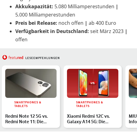
Akkukapazität:
5.080 Milliamperestunden
|
5.000 Milliamperestunden
Preis bei Release:
noch offen
|
ab 400 Euro
Verfügbarkeit in Deutschland:
seit März 2023
|
offen
red
featu
LESEEMPFEHLUNGEN
SMARTPHONES &
SMARTPHONES &
TABLETS
TABLETS
Redmi Note 12 5G vs.
Xiaomi Redmi 12C vs.
MIUI
Redmi Note 11: Die
Galaxy A14 5G: Die
Inf
Xiaomi-Geräte im
Einsteiger-Smartphones
Vergleic…
im…