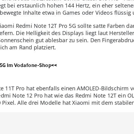
egt bei erstaunlich hohen 144 Hertz, ein eher seltene
 bewegte Inhalte etwa in Games oder Videos flüssig 
aomi Redmi Note 12T Pro 5G sollte satte Farben dar
ern. Die Helligkeit des Displays liegt laut Hersteller 
Sonnenschein gut ablesbar zu sein. Den Fingerabdru
lich am Rand platziert.
 5G im Vodafone-Shop<<
e 11T Pro hat ebenfalls einen AMOLED-Bildschirm vo
Redmi Note 12 Pro hat wie das Redmi Note 12T ein O
Pixel. Alle drei Modelle hat Xiaomi mit dem stabilen