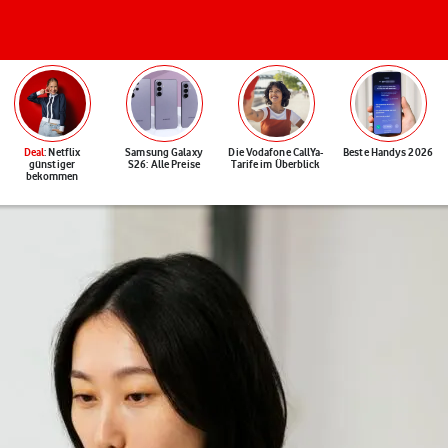
Deal
: Netflix
Samsung Galaxy
Die Vodafone CallYa-
Beste Handys 2026
günstiger
S26: Alle Preise
Tarife im Überblick
bekommen