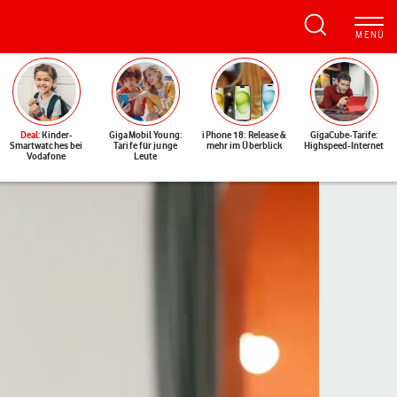
Deal
: Kinder-
GigaMobil Young:
iPhone 18: Release &
GigaCube-Tarife:
Smartwatches bei
Tarife für junge
mehr im Überblick
Highspeed-Internet
Vodafone
Leute