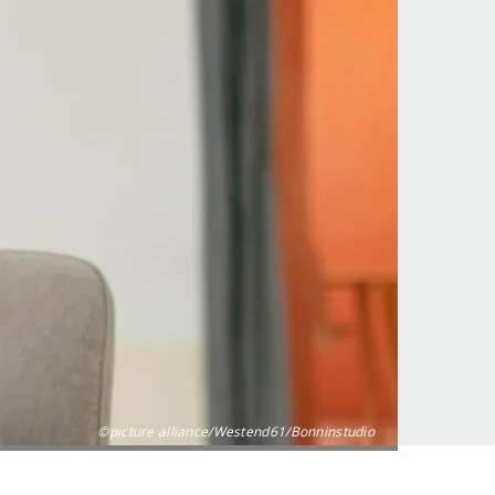
©picture alliance/Westend61/Bonninstudio