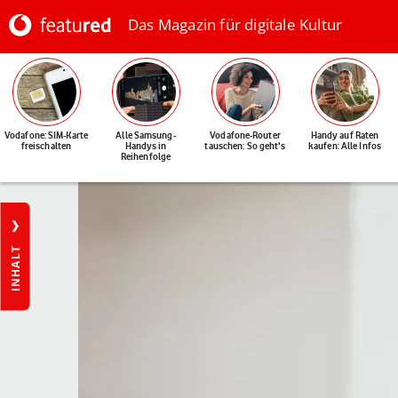
Das Magazin für digitale Kultur
Vodafone: SIM-Karte
Alle Samsung-
Vodafone-Router
Handy auf Raten
freischalten
Handys in
tauschen: So geht's
kaufen: Alle Infos
Reihenfolge
INHALT