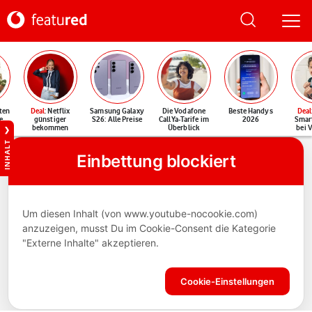
ten
Deal
: Netflix
Samsung Galaxy
Die Vodafone
Beste Handys
Deal
e
günstiger
S26: Alle Preise
CallYa-Tarife im
2026
Smar
bekommen
Überblick
bei 
INHALT