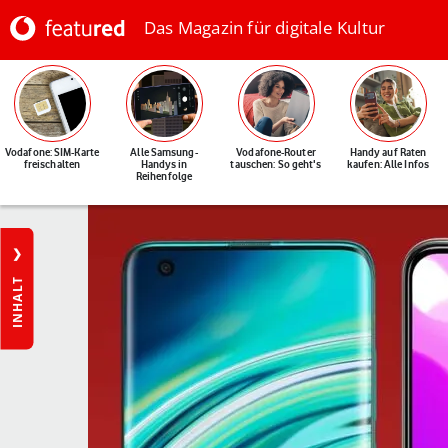
Das Magazin für digitale Kultur
Vodafone: SIM-Karte
Alle Samsung-
Vodafone-Router
Handy auf Raten
freischalten
Handys in
tauschen: So geht's
kaufen: Alle Infos
Reihenfolge
INHALT