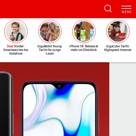
Deal
: Kinder-
GigaMobil Young:
iPhone 18: Release &
GigaCube-Tarife:
Smartwatches bei
Tarife für junge
mehr im Überblick
Highspeed-Internet
Vodafone
Leute