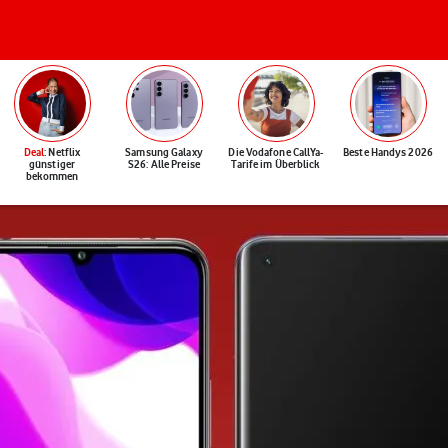
Deal
: Netflix
Samsung Galaxy
Die Vodafone CallYa-
Beste Handys 2026
günstiger
S26: Alle Preise
Tarife im Überblick
bekommen