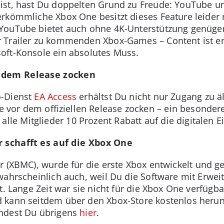
st, hast Du doppelten Grund zu Freude: YouTube unt
erkömmliche Xbox One besitzt dieses Feature leider n
YouTube bietet auch ohne 4K-Unterstützung genüge
 Trailer zu kommenden Xbox-Games – Content ist e
oft-Konsole ein absolutes Muss.
r dem Release zocken
o-Dienst
EA Access
erhältst Du nicht nur Zugang zu ä
vor dem offiziellen Release zocken – ein besondere
 Mitglieder 10 Prozent Rabatt auf die digitalen E
r schafft es auf die Xbox One
r (XBMC), wurde für die erste Xbox entwickelt und ge
wahrscheinlich auch, weil Du die Software mit Erwei
t. Lange Zeit war sie nicht für die Xbox One verfügb
 kann seitdem über den Xbox-Store kostenlos herun
indest Du übrigens
hier
.