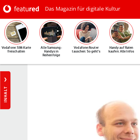
Das Magazin für digitale Kultur
Vodafone: SIM-Karte
Alle Samsung-
Vodafone-Router
Handy auf Raten
freischalten
Handys in
tauschen: So geht's
kaufen: Alle Infos
Reihenfolge
INHALT