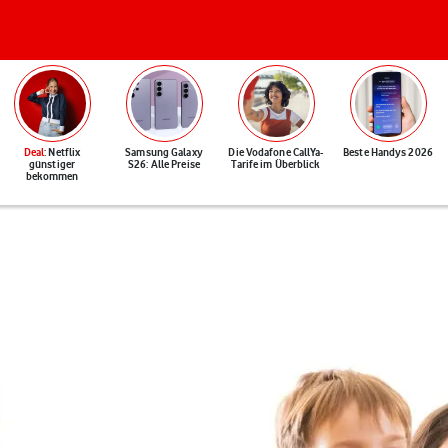
Deal
: Netflix
Samsung Galaxy
Die Vodafone CallYa-
Beste Handys 2026
günstiger
S26: Alle Preise
Tarife im Überblick
bekommen