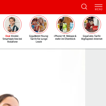
Deal
: Kinder-
GigaMobil Young:
iPhone 18: Release &
GigaCube-Tarife:
Smartwatches bei
Tarife für junge
mehr im Überblick
Highspeed-Internet
Vodafone
Leute