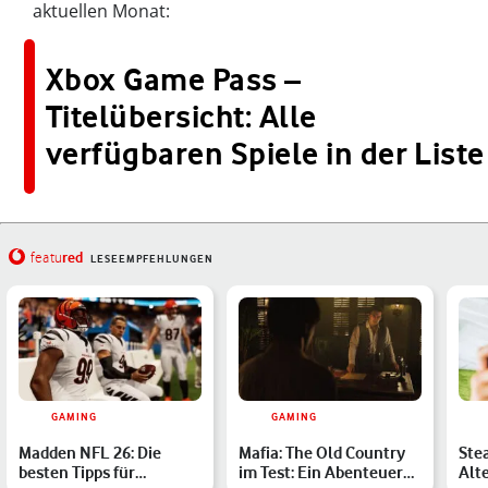
aktuellen Monat:
Xbox Game Pass –
Titelübersicht: Alle
verfügbaren Spiele in der Liste
red
featu
LESEEMPFEHLUNGEN
GAMING
GAMING
Madden NFL 26: Die
Mafia: The Old Country
Ste
besten Tipps für
im Test: Ein Abenteuer
Alt