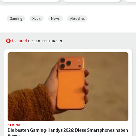
Einsteiger:innen und
mit Klasse
Spi
Fortgesc…
unt
Gaming
Xbox
News
Aktuelles
red
featu
LESEEMPFEHLUNGEN
GAMING
Die besten Gaming-Handys 2026: Diese Smartphones haben
Power