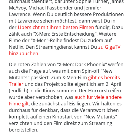
durchaus talentiert, darunter Sophie Turner, James
McAvoy, Michael Fassbender und Jennifer
Lawrence. Wenn Du deutlich bessere Produktionen
mit Lawrence sehen möchtest, dann wirst Du in
der
Übersicht mit ihren besten Filmen
fündig. Dazu
zählt auch "X-Men: Erste Entscheidung". Weitere
Filme der "X-Men"-Reihe findest Du zudem auf
Netflix. Den Streamingdienst kannst Du
zu GigaTV
hinzubuchen
.
Die roten Zahlen von "X-Men: Dark Phoenix" werfen
auch die Frage auf, was mit dem Spin-off "New
Mutants" passiert. Zum X-Men-Film
gibt es bereits
Trailer
und das Projekt sollte eigentlich am 2. April
(endlich) in die Kinos kommen. Der Horrorstreifen
wurde aber verschoben, was
auch für viele andere
Filme gilt
, die zunächst auf Eis liegen. Wir halten es
durchaus für denkbar, dass die Verantwortlichen
komplett auf einen Kinostart von "New Mutants"
verzichten und den Film direkt zum Streaming
bereitstellen.