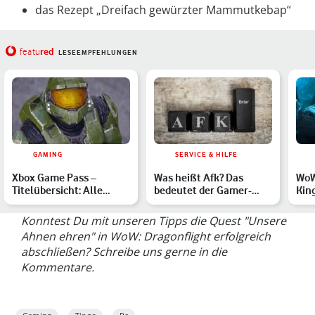
das Rezept „Dreifach gewürzter Mammutkebap“
red
featu
LESEEMPFEHLUNGEN
GAMING
SERVICE & HILFE
Xbox Game Pass –
Was heißt Afk? Das
WoW
Titelübersicht: Alle
bedeutet der Gamer-
King
verfügbaren Spiele im
Slang
Gui
März …
Konntest Du mit unseren Tipps die Quest "Unsere
Ahnen ehren" in WoW: Dragonflight erfolgreich
abschließen? Schreibe uns gerne in die
Kommentare.