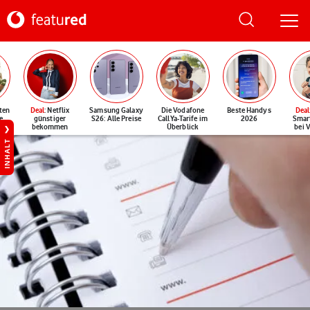
ten
Deal
: Netflix
Samsung Galaxy
Die Vodafone
Beste Handys
Deal
e
günstiger
S26: Alle Preise
CallYa-Tarife im
2026
Smar
bekommen
Überblick
bei 
INHALT