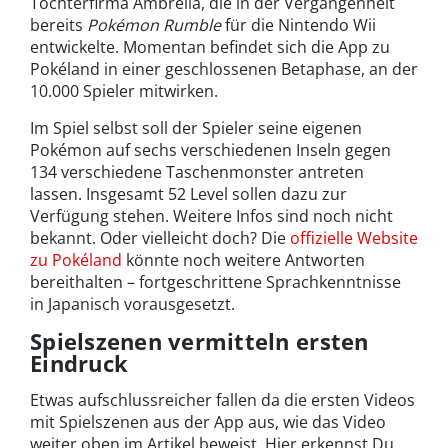
Tochterfirma Ambrella, die in der Vergangenheit
bereits
Pokémon Rumble
für die Nintendo Wii
entwickelte. Momentan befindet sich die App zu
Pokéland in einer geschlossenen Betaphase, an der
10.000 Spieler mitwirken.
Im Spiel selbst soll der Spieler seine eigenen
Pokémon auf sechs verschiedenen Inseln gegen
134 verschiedene Taschenmonster antreten
lassen. Insgesamt 52 Level sollen dazu zur
Verfügung stehen. Weitere Infos sind noch nicht
bekannt. Oder vielleicht doch? Die
offizielle Website
zu Pokéland
könnte noch weitere Antworten
bereithalten ­– fortgeschrittene Sprachkenntnisse
in Japanisch vorausgesetzt.
Spielszenen vermitteln ersten
Eindruck
Etwas aufschlussreicher fallen da die ersten Videos
mit Spielszenen aus der App aus, wie das Video
weiter oben im Artikel beweist. Hier erkennst Du,