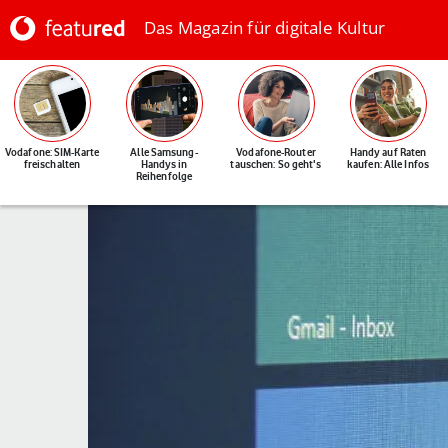
Das Magazin für digitale Kultur
Vodafone: SIM-Karte
Alle Samsung-
Vodafone-Router
Handy auf Raten
freischalten
Handys in
tauschen: So geht's
kaufen: Alle Infos
Reihenfolge