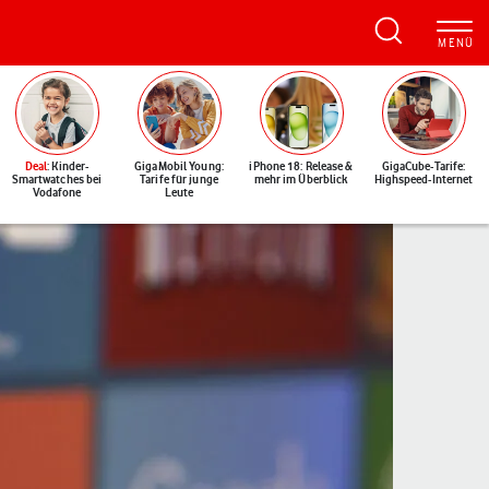
Deal
: Kinder-
GigaMobil Young:
iPhone 18: Release &
GigaCube-Tarife:
Smartwatches bei
Tarife für junge
mehr im Überblick
Highspeed-Internet
Vodafone
Leute