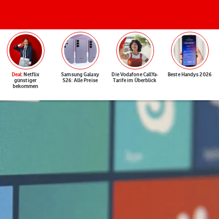
Deal
: Netflix
Samsung Galaxy
Die Vodafone CallYa-
Beste Handys 2026
günstiger
S26: Alle Preise
Tarife im Überblick
bekommen