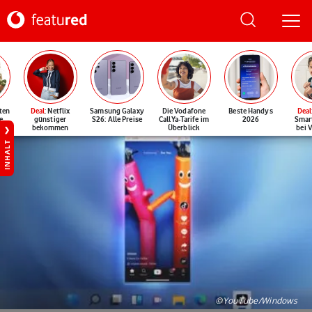
ten
Deal
: Netflix
Samsung Galaxy
Die Vodafone
Beste Handys
Deal
e
günstiger
S26: Alle Preise
CallYa-Tarife im
2026
Smar
bekommen
Überblick
bei 
INHALT
©YouTube/Windows