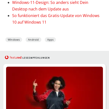
Windows-11-Design: So anders sieht Dein
Desktop nach dem Update aus
So funktioniert das Gratis-Update von Windows
10 auf Windows 11
Windows
Android
Apps
red
featu
LESEEMPFEHLUNGEN