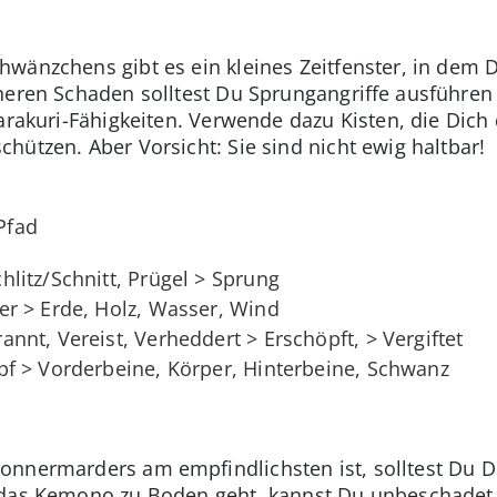
chwänzchens gibt es ein kleines Zeitfenster, in d
öheren Schaden solltest Du Sprungangriffe ausführe
arakuri-Fähigkeiten. Verwende dazu Kisten, die Dich
hützen. Aber Vorsicht: Sie sind nicht ewig haltbar!
Pfad
hlitz/Schnitt, Prügel > Sprung
r > Erde, Holz, Wasser, Wind
annt, Vereist, Verheddert > Erschöpft, > Vergiftet
f > Vorderbeine, Körper, Hinterbeine, Schwanz
nnermarders am empfindlichsten ist, solltest Du Di
 das Kemono zu Boden geht, kannst Du unbeschadet 