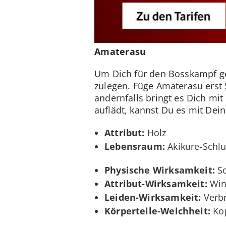
Amaterasu
Um Dich für den Bosskampf ge
zulegen. Füge Amaterasu erst 
andernfalls bringt es Dich mit
auflädt, kannst Du es mit Dei
Attribut:
Holz
Lebensraum:
Akikure-Schlu
Physische Wirksamkeit:
Sc
Attribut-Wirksamkeit:
Wind
Leiden-Wirksamkeit:
Verbr
Körperteile-Weichheit:
Kop