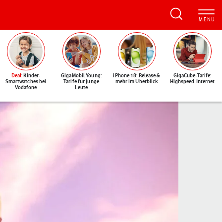
Deal
: Kinder-
GigaMobil Young:
iPhone 18: Release &
GigaCube-Tarife:
Smartwatches bei
Tarife für junge
mehr im Überblick
Highspeed-Internet
Vodafone
Leute