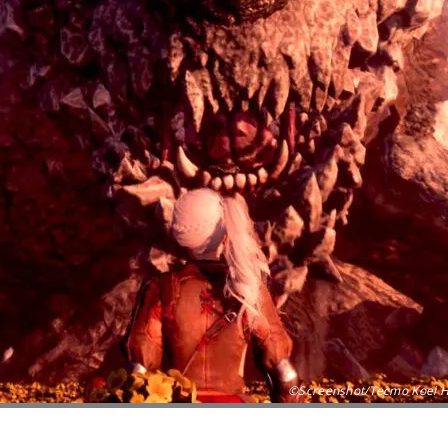
©Screenshot/Tecmo Koei Ho