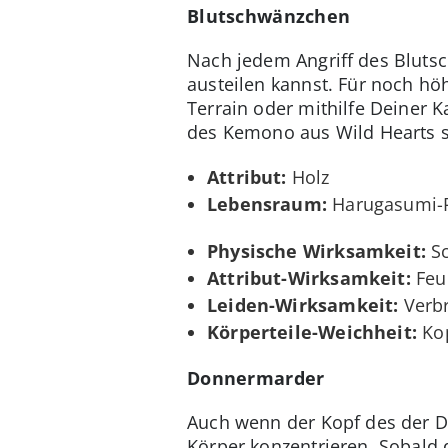
Blutschwänzchen
Nach jedem Angriff des Bluts
austeilen kannst. Für noch h
Terrain oder mithilfe Deiner K
des Kemono aus Wild Hearts sc
Attribut:
Holz
Lebensraum:
Harugasumi-
Physische Wirksamkeit:
Sc
Attribut-Wirksamkeit:
Feue
Leiden-Wirksamkeit:
Verbr
Körperteile-Weichheit:
Kop
Donnermarder
Auch wenn der Kopf des der Do
Körper konzentrieren. Sobald