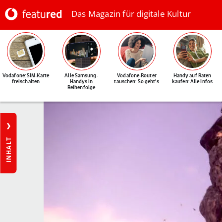
Das Magazin für digitale Kultur
Vodafone: SIM-Karte
Alle Samsung-
Vodafone-Router
Handy auf Raten
freischalten
Handys in
tauschen: So geht's
kaufen: Alle Infos
Reihenfolge
INHALT