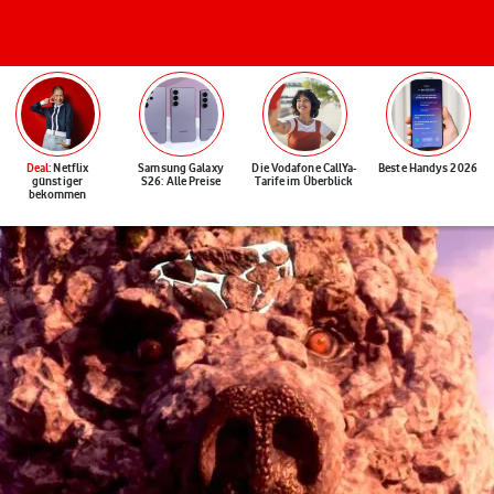
Deal
: Netflix
Samsung Galaxy
Die Vodafone CallYa-
Beste Handys 2026
günstiger
S26: Alle Preise
Tarife im Überblick
bekommen