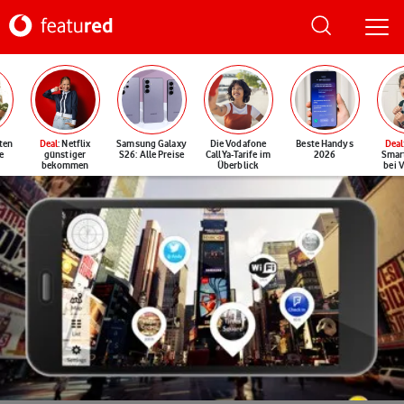
ten
Deal
: Netflix
Samsung Galaxy
Die Vodafone
Beste Handys
Deal
e
günstiger
S26: Alle Preise
CallYa-Tarife im
2026
Smar
bekommen
Überblick
bei 