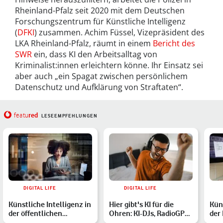
Rheinland-Pfalz seit 2020 mit dem Deutschen
Forschungszentrum für Künstliche Intelligenz
(
DFKI
) zusammen. Achim Füssel, Vizepräsident des
LKA Rheinland-Pfalz, räumt in einem
Bericht des
SWR
ein, dass KI den Arbeitsalltag von
Kriminalist:innen erleichtern könne. Ihr Einsatz sei
aber auch „ein Spagat zwischen persönlichem
Datenschutz und Aufklärung von Straftaten“.
red
featu
LESEEMPFEHLUNGEN
DIGITAL LIFE
DIGITAL LIFE
Künstliche Intelligenz in
Hier gibt's KI für die
Küns
der öffentlichen
Ohren: KI-DJs, RadioGPT
der 
Verwaltung: Wie KI unt…
und virtuelle Band…
Tec