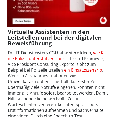
Virtuelle Assistenten in den
Leitstellen und bei der digitalen
Beweisführung
Der IT-Dienstleisters CGI hat weitere Ideen,
wie KI
die Polizei unterstützen kann
. Christof Krameyer,
Vice President Consulting Experte, sieht zum
Beispiel bei Polizeileitstellen
ein Einsatzszenario
.
Wenn in Ausnahmesituationen wie
Umweltkatastrophen innerhalb kürzester Zeit
übermäßig viele Notrufe eingehen, könnten nicht
immer alle Anrufe sofort bearbeitet werden. Damit
Hilfesuchende keine wertvolle Zeit in
Warteschleifen verlieren, könnten Sprachbots
Erstinformationen aufnehmen und Sachverhalte
einordnen. Durch eine Speech-to-Text-