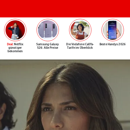
Deal
: Netflix
Samsung Galaxy
Die Vodafone CallYa-
Beste Handys 2026
günstiger
S26: Alle Preise
Tarife im Überblick
bekommen