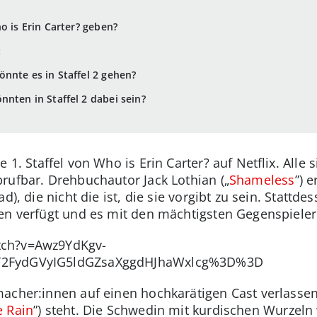
ho is Erin Carter? geben?
t
önnte es in Staffel 2 gehen?
nten in Staffel 2 dabei sein?
e 1. Staffel von Who is Erin Carter? auf Netflix. Alle
rufbar. Drehbuchautor Jack Lothian („
Shameless
”) 
d), die nicht die ist, die sie vorgibt zu sein. Stattde
ten verfügt und es mit den mächtigsten Gegenspiel
tch?v=Awz9YdKgv-
Y2FydGVyIG5ldGZsaXggdHJhaWxlcg%3D%3D
acher:innen auf einen hochkarätigen Cast verlassen,
e Rain
”) steht. Die Schwedin mit kurdischen Wurzeln