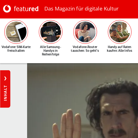
Das Magazin für digitale Kultur
Vodafone: SIM-Karte
Alle Samsung-
Vodafone-Router
Handy auf Raten
freischalten
Handys in
tauschen: So geht's
kaufen: Alle Infos
Reihenfolge
INHALT