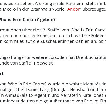
nstes zu sehen. Als kongeniale Partnerin steht ihr D
 Meero in der „Star Wars”-Serie „
Andor
” überzeugte
Who is Erin Carter? geben?
rmationen über eine 2. Staffel von Who is Erin Carter
rten und dann entscheiden, ob sich weitere Folgen
 kommt es auf die Zuschauer:innen-Zahlen an, ob W
ngsstränge für weitere Episoden hat Drehbuchautor 
Ende von Staffel 1 beweist.
rt
von Who is Erin Carter? wurde die wahre Identität de
hemaliger Chef Daniel Lang (Douglas Henshall) und ih
vin Ahmad) als Ex-Agentin und Verräterin Kate Jones 
Zumindest deuten einige Äußerungen von Erin im Fin