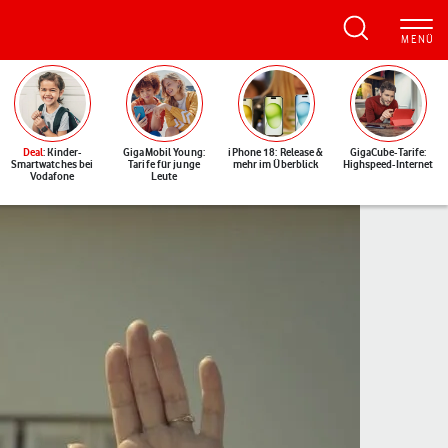
Deal
: Kinder-
GigaMobil Young:
iPhone 18: Release &
GigaCube-Tarife:
Smartwatches bei
Tarife für junge
mehr im Überblick
Highspeed-Internet
Vodafone
Leute