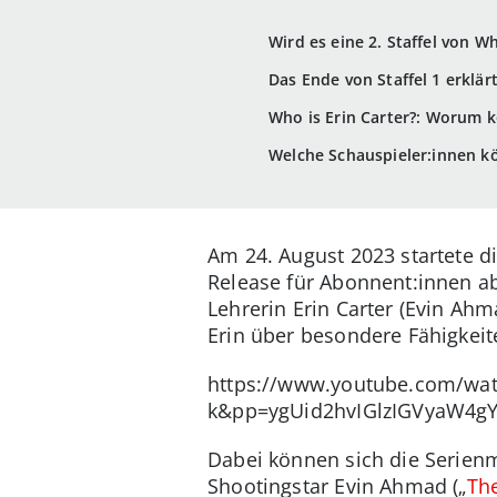
Wird es eine 2. Staffel von W
Das Ende von Staffel 1 erklär
Who is Erin Carter?: Worum k
Welche Schauspieler:innen kön
Am 24. August 2023 startete di
Release für Abonnent:innen ab
Lehrerin Erin Carter (Evin Ahma
Erin über besondere Fähigkei
https://www.youtube.com/wa
k&pp=ygUid2hvIGlzIGVyaW4g
Dabei können sich die Serienm
Shootingstar Evin Ahmad („
Th