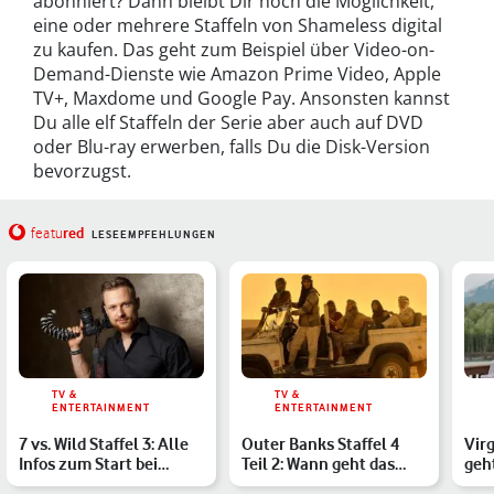
abonniert? Dann bleibt Dir noch die Möglichkeit,
eine oder mehrere Staffeln von Shameless digital
zu kaufen. Das geht zum Beispiel über Video-on-
Demand-Dienste wie Amazon Prime Video, Apple
TV+, Maxdome und Google Pay. Ansonsten kannst
Du alle elf Staffeln der Serie aber auch auf DVD
oder Blu-ray erwerben, falls Du die Disk-Version
bevorzugst.
red
featu
LESEEMPFEHLUNGEN
TV &
TV &
ENTERTAINMENT
ENTERTAINMENT
7 vs. Wild Staffel 3: Alle
Outer Banks Staffel 4
Virg
Infos zum Start bei
Teil 2: Wann geht das
geh
Amazon Freevee und…
Pogues-Abenteuer weit…
wei