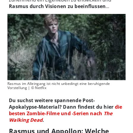
Rasmus durch Visionen zu beeinflussen
...
Rasmus im Alleingang ist nicht unbedingt eine beruhigende
Vorstellung | © Netflix
Du suchst weitere spannende Post-
Apokalypse-Material? Dann findest du hier
die
besten Zombie-Filme und -Serien nach
The
Walking Dead
.
Rasmus und Appollon: Welche