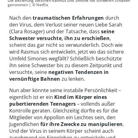
Die Beziehung zwischen Rasmus und Simone hat schweren Schaden
genommen | © Netflix
Nach den
traumatischen Erfahrungen
durch
den Virus, dem Verlust seiner neuen Liebe Sarah
(Clara Rosager) und der Tatsache, dass
seine
Schwester versuchte, ihn zu erschießen
,
scheint das gar nicht so verwunderlich. Doch wie
wird Rasmus sich entwickeln, jetzt wo das sichere
Umfeld Simones wegfällt? Schließlich beschützte
ihn seine Schwester bis zu diesem Zeitpunkt und
versuchte, seine
negativen Tendenzen in
vernünftige Bahnen
zu lenken.
Nun aber könnte seine instabile Persönlichkeit –
eigentlich ist er ein
Kind im Körper eines
pubertierenden Teenagers
– vollends außer
Kontrolle geraten. Gleichzeitig dürfte es für die
Mitglieder von Appollon ein Leichtes sein, den
Jugendlichen
für ihre Zwecke zu manipulieren
.
Und der Virus in seinem Körper scheint auch
zunehmend ein Eigenleben zu entwickeln und