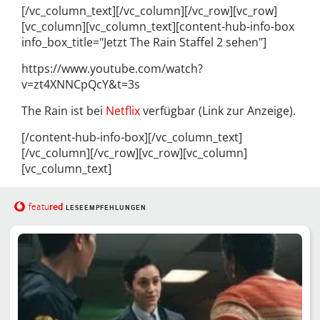
[/vc_column_text][/vc_column][/vc_row][vc_row]
[vc_column][vc_column_text][content-hub-info-box
info_box_title="Jetzt The Rain Staffel 2 sehen"]
https://www.youtube.com/watch?
v=zt4XNNCpQcY&t=3s
The Rain ist bei
Netflix
verfügbar (Link zur Anzeige).
[/content-hub-info-box][/vc_column_text]
[/vc_column][/vc_row][vc_row][vc_column]
[vc_column_text]
red
featu
LESEEMPFEHLUNGEN