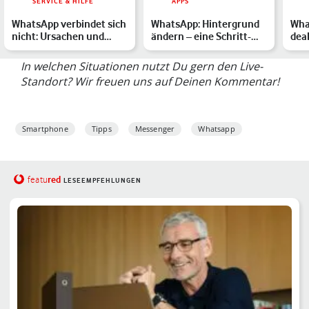
SERVICE & HILFE
APPS
WhatsApp verbindet sich
WhatsApp: Hintergrund
Wha
nicht: Ursachen und
ändern – eine Schritt-
dea
Lösungen im Überblick
für-Schritt-Anleitung
Und
g…
In welchen Situationen nutzt Du gern den Live-
Standort? Wir freuen uns auf Deinen Kommentar!
Smartphone
Tipps
Messenger
Whatsapp
red
featu
LESEEMPFEHLUNGEN