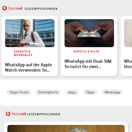
red
featu
LESEEMPFEHLUNGEN
GADGETS &
SERVICE & HILFE
WEARABLES
WhatsApp mit Dual-SIM:
Wha
WhatsApp auf der Apple
So nutzt Du zwei
bloc
Watch verwenden: So
Accounts auf einem
auf
geht's
Gerät
H…
Tipps-Tricks
Smartphone
Apps
Tipps
Whatsapp
red
featu
LESEEMPFEHLUNGEN