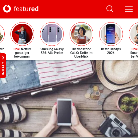
ten
Deal
: Netflix
Samsung Galaxy
Die Vodafone
Beste Handys
Deal
e
günstiger
S26: Alle Preise
CallYa-Tarife im
2026
Smar
bekommen
Überblick
bei 
INHALT