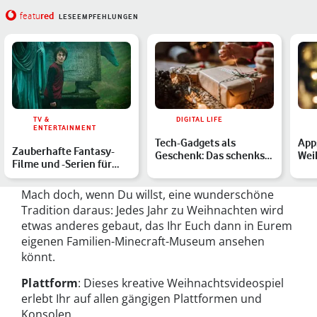
red
featu
LESEEMPFEHLUNGEN
TV &
DIGITAL LIFE
ENTERTAINMENT
Tech-Gadgets als
App
Zauberhafte Fantasy-
Geschenk: Das schenkst
Wei
Filme und -Serien für
Du Tech-
Anw
Weihnachten und
Enthusiast:innen …
Du
Neujahr…
Mach doch, wenn Du willst, eine wunderschöne
Tradition daraus: Jedes Jahr zu Weihnachten wird
etwas anderes gebaut, das Ihr Euch dann in Eurem
eigenen Familien-Minecraft-Museum ansehen
könnt.
Plattform
: Dieses kreative Weihnachtsvideospiel
erlebt Ihr auf allen gängigen Plattformen und
Konsolen.