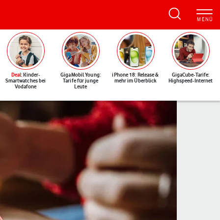
Deal
: Kinder-
GigaMobil Young:
iPhone 18: Release &
GigaCube-Tarife:
Smartwatches bei
Tarife für junge
mehr im Überblick
Highspeed-Internet
Vodafone
Leute