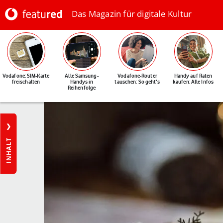
Das Magazin für digitale Kultur
Vodafone: SIM-Karte
Alle Samsung-
Vodafone-Router
Handy auf Raten
freischalten
Handys in
tauschen: So geht's
kaufen: Alle Infos
Reihenfolge
INHALT