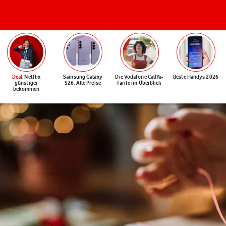
Deal
: Netflix
Samsung Galaxy
Die Vodafone CallYa-
Beste Handys 2026
günstiger
S26: Alle Preise
Tarife im Überblick
bekommen