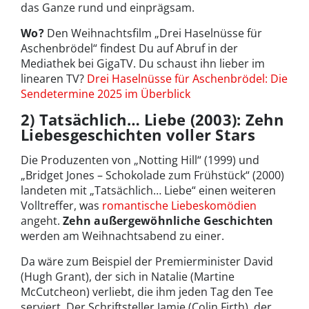
das Ganze rund und einprägsam.
Wo?
Den Weihnachtsfilm „Drei Haselnüsse für
Aschenbrödel“ findest Du auf Abruf in der
Mediathek bei GigaTV. Du schaust ihn lieber im
linearen TV?
Drei Haselnüsse für Aschenbrödel: Die
Sendetermine 2025 im Überblick
2) Tatsächlich… Liebe (2003): Zehn
Liebesgeschichten voller Stars
Die Produzenten von „Notting Hill“ (1999) und
„Bridget Jones – Schokolade zum Frühstück“ (2000)
landeten mit „Tatsächlich… Liebe“ einen weiteren
Volltreffer, was
romantische Liebeskomödien
angeht.
Zehn außergewöhnliche Geschichten
werden am Weihnachtsabend zu einer.
Da wäre zum Beispiel der Premierminister David
(Hugh Grant), der sich in Natalie (Martine
McCutcheon) verliebt, die ihm jeden Tag den Tee
serviert. Der Schriftsteller Jamie (Colin Firth), der