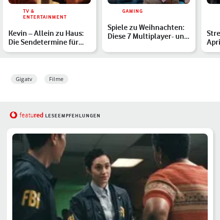
TV &
GAMING
ENTERTAINMENT
Spiele zu Weihnachten:
Kevin – Allein zu Haus:
Str
Diese 7 Multiplayer- und
Die Sendetermine für
Apri
Familien-Games so…
2025 im Überblick
Neu
Gigatv
Filme
red
featu
LESEEMPFEHLUNGEN