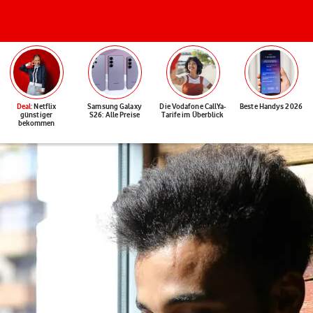
Deal
: Netflix
Samsung Galaxy
Die Vodafone CallYa-
Beste Handys 2026
günstiger
S26: Alle Preise
Tarife im Überblick
bekommen