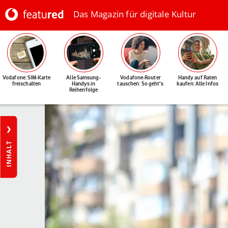
Das Magazin für digitale Kultur
Vodafone: SIM-Karte
Alle Samsung-
Vodafone-Router
Handy auf Raten
freischalten
Handys in
tauschen: So geht's
kaufen: Alle Infos
Reihenfolge
INHALT