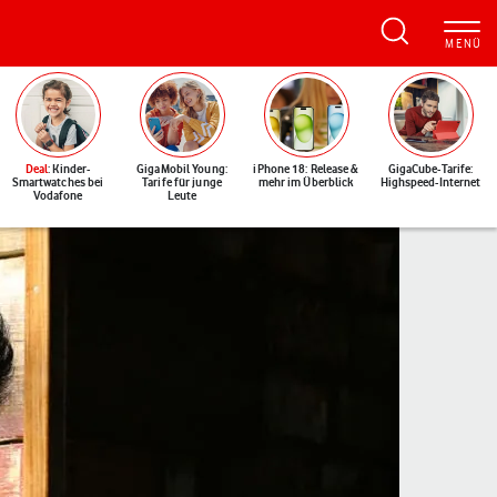
Deal
: Kinder-
GigaMobil Young:
iPhone 18: Release &
GigaCube-Tarife:
Smartwatches bei
Tarife für junge
mehr im Überblick
Highspeed-Internet
Vodafone
Leute