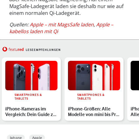
MagSafe-Ladegerät laden sie deshalb nur wie auf
einem normalen Qi-Ladegerät.
Quellen:
Apple – mit MagsSafe laden
,
Apple –
kabellos laden mit Qi
red
featu
LESEEMPFEHLUNGEN
SMARTPHONES &
SMARTPHONES &
TABLETS
TABLETS
iPhone-Kameras im
iPhone-Größen: Alle
iPh
Vergleich: Dein Guide zu
Modelle von mini bis Pro
Alle
den aktuellen Modellen
Max im Vergleich
Pre
Iphone
Apple