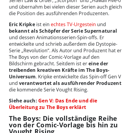
Serien Law & Order, „Scorpion“ und „Hawaii Five-0“
und übernahm bei vielen dieser Serien auch gleich
die Position des ausführenden Produzenten.
Eric Kripke
ist ein
echtes TV-Urgestein
und
bekannt als Schöpfer der Serie Supernatural
und dessen Animationsserien-Spin-offs. Er
entwickelte und schrieb außerdem die Dystopie-
Serie „Revolution“. Als Autor und Produzent hat er
The Boys von der Comic-Vorlage auf den
Bildschirm gebracht. Seitdem ist er
eine der
treibenden kreativen Kräfte im The Boys-
Universum
. Kripke entwickelte das Spin-off Gen V
und
verantwortet
als ausführender Produzent
die kommende Serie Vought Rising.
Siehe auch:
Gen V: Das Ende und die
Überleitung zu The Boys erklärt
The Boys: Die vollständige Reihe
von der Comic-Vorlage bis hin zu
Vought Rising