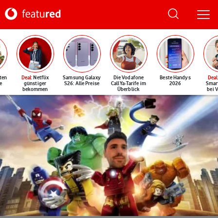
ten
Deal
: Netflix
Samsung Galaxy
Die Vodafone
Beste Handys
Deal
e
günstiger
S26: Alle Preise
CallYa-Tarife im
2026
Smar
bekommen
Überblick
bei 