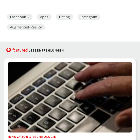
Facebook-2
Apps
Dating
Instagram
Augmented-Reality
red
featu
LESEEMPFEHLUNGEN
INNOVATION & TECHNOLOGIE