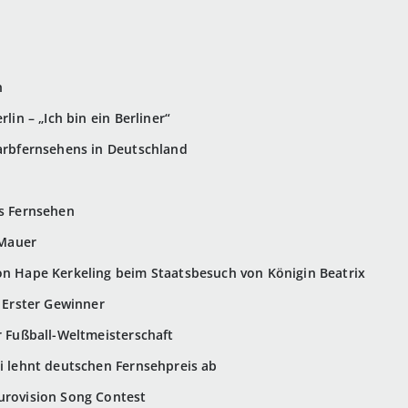
n
rlin – „Ich bin ein Berliner“
Farbfernsehens in Deutschland
as Fernsehen
 Mauer
on Hape Kerkeling beim Staatsbesuch von Königin Beatrix
– Erster Gewinner
er Fußball-Weltmeisterschaft
ki lehnt deutschen Fernsehpreis ab
urovision Song Contest