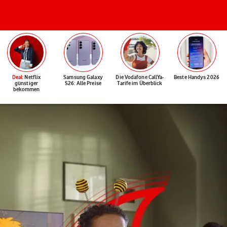
Deal
: Netflix
Samsung Galaxy
Die Vodafone CallYa-
Beste Handys 2026
günstiger
S26: Alle Preise
Tarife im Überblick
bekommen