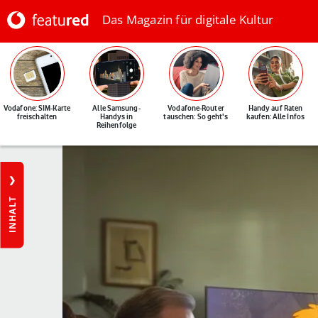
Das Magazin für digitale Kultur
Vodafone: SIM-Karte
Alle Samsung-
Vodafone-Router
Handy auf Raten
freischalten
Handys in
tauschen: So geht's
kaufen: Alle Infos
Reihenfolge
INHALT