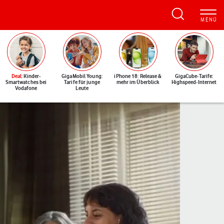
Deal
: Kinder-
GigaMobil Young:
iPhone 18: Release &
GigaCube-Tarife:
Smartwatches bei
Tarife für junge
mehr im Überblick
Highspeed-Internet
Vodafone
Leute