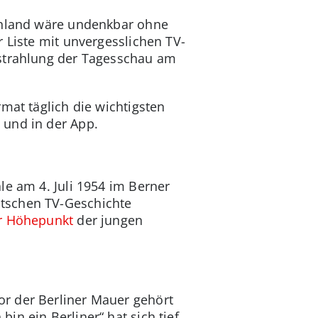
schland wäre undenkbar ohne
 Liste mit unvergesslichen TV-
sstrahlung der Tagesschau am
rmat täglich die wichtigsten
 und in der App.
le am 4. Juli 1954 im Berner
utschen TV-Geschichte
r Höhepunkt
der jungen
r der Berliner Mauer gehört
n ein Berliner“ hat sich tief