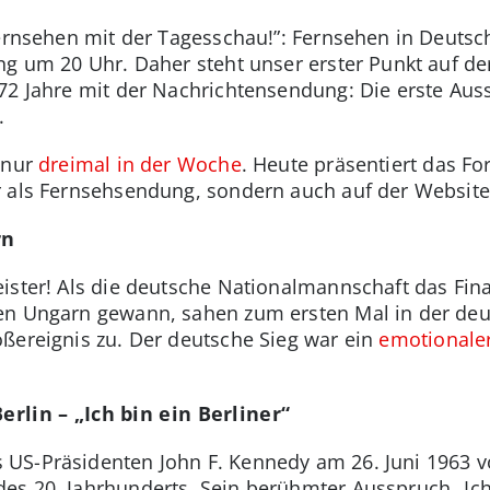
 Fernsehen mit der Tagesschau!”: Fernsehen in Deut
ng um 20 Uhr. Daher steht unser erster Punkt auf der
 72 Jahre mit der Nachrichtensendung: Die erste Au
.
 nur
dreimal in der Woche
. Heute präsentiert das Fo
r als Fernsehsendung, sondern auch auf der Website
rn
ister! Als die deutsche Nationalmannschaft das Fina
en Ungarn gewann, sahen zum ersten Mal in der de
ßereignis zu. Der deutsche Sieg war ein
emotionale
erlin – „Ich bin ein Berliner“
US-Präsidenten John F. Kennedy am 26. Juni 1963 vo
s 20. Jahrhunderts. Sein berühmter Ausspruch „Ich bi