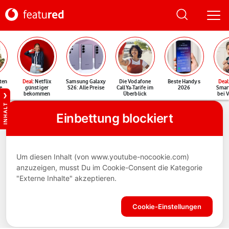
ten
Deal
: Netflix
Samsung Galaxy
Die Vodafone
Beste Handys
Deal
e
günstiger
S26: Alle Preise
CallYa-Tarife im
2026
Smar
bekommen
Überblick
bei 
INHALT