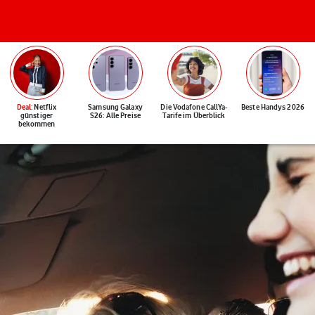
Deal
: Netflix
Samsung Galaxy
Die Vodafone CallYa-
Beste Handys 2026
günstiger
S26: Alle Preise
Tarife im Überblick
bekommen