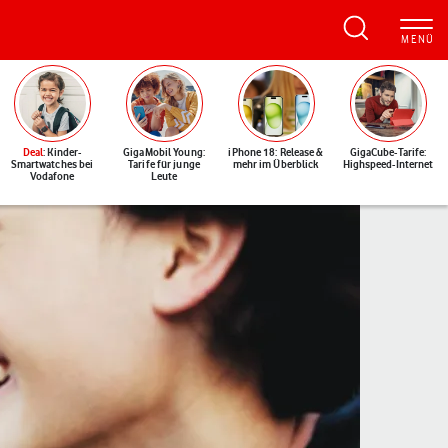
Deal
: Kinder-
GigaMobil Young:
iPhone 18: Release &
GigaCube-Tarife:
Smartwatches bei
Tarife für junge
mehr im Überblick
Highspeed-Internet
Vodafone
Leute