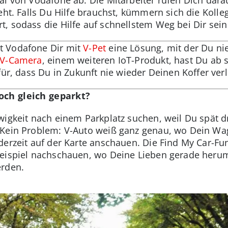
eht. Falls Du Hilfe brauchst, kümmern sich die Koll
, sodass die Hilfe auf schnellstem Weg bei Dir sein
t Vodafone Dir mit
V-Pet
eine Lösung, mit der Du ni
V-Camera
, einem weiteren IoT-Produkt, hast Du ab so
ür, dass Du in Zukunft nie wieder Deinen Koffer verli
och gleich geparkt?
wigkeit nach einem Parkplatz suchen, weil Du spät dr
 Kein Problem: V-Auto weiß ganz genau, wo Dein Wag
derzeit auf der Karte anschauen. Die Find My Car-Fu
Beispiel nachschauen, wo Deine Lieben gerade herum
erden.