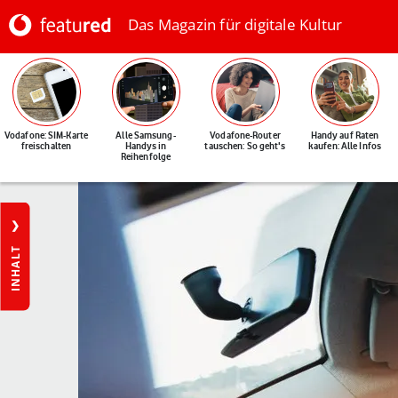
Das Magazin für digitale Kultur
Vodafone: SIM-Karte
Alle Samsung-
Vodafone-Router
Handy auf Raten
freischalten
Handys in
tauschen: So geht's
kaufen: Alle Infos
Reihenfolge
INHALT