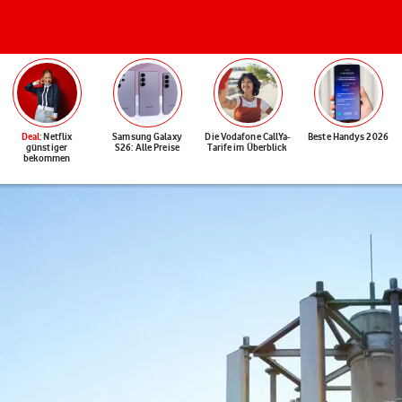
Deal
: Netflix
Samsung Galaxy
Die Vodafone CallYa-
Beste Handys 2026
günstiger
S26: Alle Preise
Tarife im Überblick
bekommen