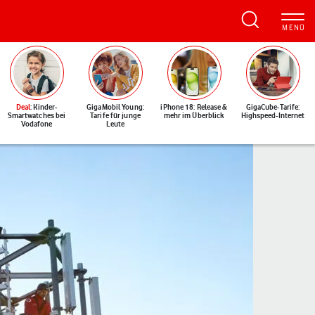
Deal
: Kinder-
GigaMobil Young:
iPhone 18: Release &
GigaCube-Tarife:
Smartwatches bei
Tarife für junge
mehr im Überblick
Highspeed-Internet
Vodafone
Leute