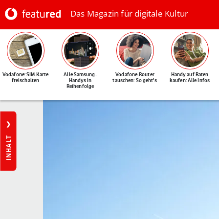
Das Magazin für digitale Kultur
Vodafone: SIM-Karte
Alle Samsung-
Vodafone-Router
Handy auf Raten
freischalten
Handys in
tauschen: So geht's
kaufen: Alle Infos
Reihenfolge
INHALT