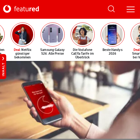
ten
Deal
: Netflix
Samsung Galaxy
Die Vodafone
Beste Handys
Deal
e
günstiger
S26: Alle Preise
CallYa-Tarife im
2026
Smar
bekommen
Überblick
bei 
INHALT