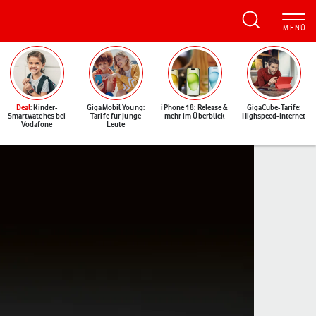
Deal
: Kinder-
GigaMobil Young:
iPhone 18: Release &
GigaCube-Tarife:
Smartwatches bei
Tarife für junge
mehr im Überblick
Highspeed-Internet
Vodafone
Leute