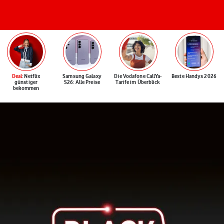
Deal
: Netflix
Samsung Galaxy
Die Vodafone CallYa-
Beste Handys 2026
günstiger
S26: Alle Preise
Tarife im Überblick
bekommen