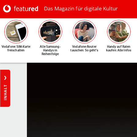
Das Magazin für digitale Kultur
Vodafone: SIM-Karte
Alle Samsung-
Vodafone-Router
Handy auf Raten
freischalten
Handys in
tauschen: So geht's
kaufen: Alle Infos
Reihenfolge
INHALT