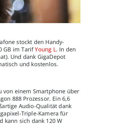
dafone stockt den Handy-
40 GB im Tarif
Young L
. In den
nat). Und dank GigaDepot
atisch und kostenlos.
 Du von einem Smartphone über
gon 888 Prozessor. Ein 6,6
ßartige Audio-Qualität dank
apixel-Triple-Kamera für
nd kann sich dank 120 W