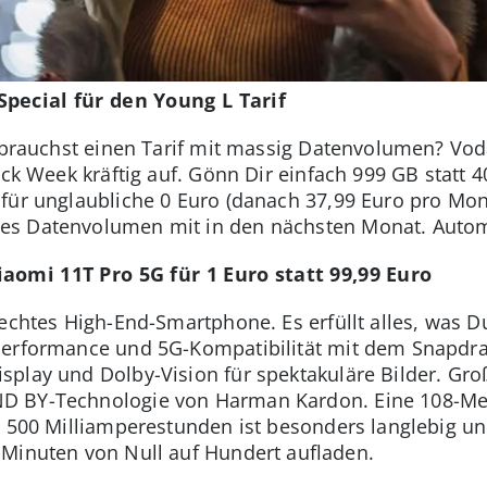
pecial für den Young L Tarif
d brauchst einen Tarif mit massig Datenvolumen? Vo
ack Week kräftig auf. Gönn Dir einfach 999 GB statt 
afür unglaubliche 0 Euro (danach 37,99 Euro pro Mo
es Datenvolumen mit in den nächsten Monat. Autom
aomi 11T Pro 5G für 1 Euro statt 99,99 Euro
 echtes High-End-Smartphone. Es erfüllt alles, was
Performance und 5G-Kompatibilität mit dem Snapdra
play und Dolby-Vision für spektakuläre Bilder. Gro
D BY-Technologie von Harman Kardon. Eine 108-Meg
t 500 Milliamperestunden ist besonders langlebig u
 Minuten von Null auf Hundert aufladen.