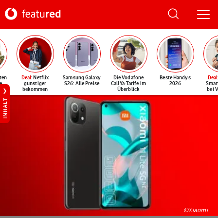
ten
Deal
: Netflix
Samsung Galaxy
Die Vodafone
Beste Handys
Deal
e
günstiger
S26: Alle Preise
CallYa-Tarife im
2026
Smar
bekommen
Überblick
bei 
INHALT
©Xiaomi