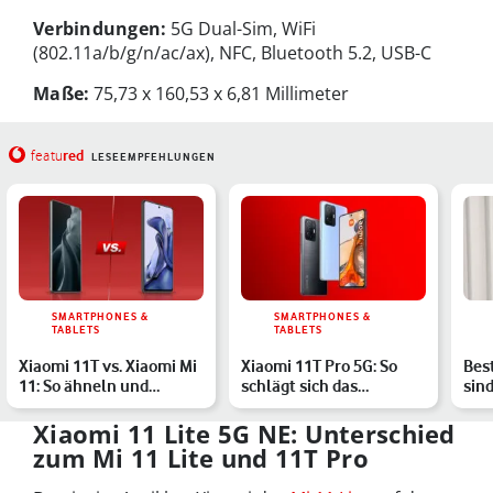
Verbindungen:
5G Dual-Sim, WiFi
(802.11a/b/g/n/ac/ax), NFC, Bluetooth 5.2, USB-C
Maße:
75,73 x 160,53 x 6,81 Millimeter
red
featu
LESEEMPFEHLUNGEN
SMARTPHONES &
SMARTPHONES &
TABLETS
TABLETS
Xiaomi 11T vs. Xiaomi Mi
Xiaomi 11T Pro 5G: So
Bes
11: So ähneln und
schlägt sich das
sind
unterscheiden sich die…
brandneue 5G-
Sma
Smartphone im…
Xiaomi 11 Lite 5G NE: Unterschied
zum Mi 11 Lite und 11T Pro