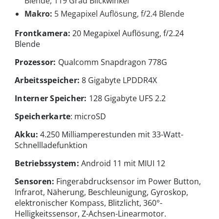
Blende, 119 Grad Blickwinkel
Makro:
5 Megapixel Auflösung, f/2.4 Blende
Frontkamera:
20 Megapixel Auflösung, f/2.24
Blende
Prozessor:
Qualcomm Snapdragon 778G
Arbeitsspeicher:
8 Gigabyte LPDDR4X
Interner Speicher:
128 Gigabyte UFS 2.2
Speicherkarte
: microSD
Akku:
4.250 Milliamperestunden mit 33-Watt-
Schnellladefunktion
Betriebssystem:
Android 11 mit MIUI 12
Sensoren:
Fingerabdrucksensor im Power Button,
Infrarot, Näherung, Beschleunigung, Gyroskop,
elektronischer Kompass, Blitzlicht, 360°-
Helligkeitssensor, Z-Achsen-Linearmotor.