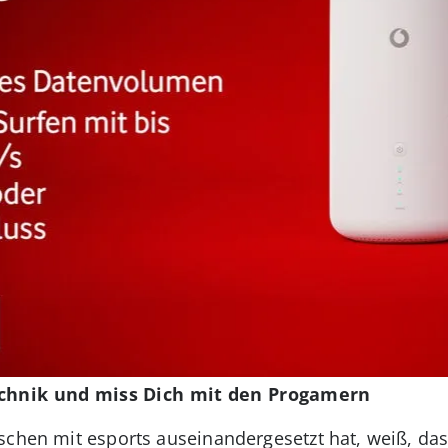
echnik und miss Dich mit den Progamern
chen mit esports auseinandergesetzt hat, weiß, dass 