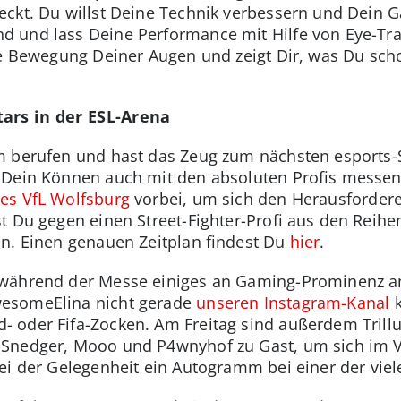
eckt. Du willst Deine Technik verbessern und Dein
 und lass Deine Performance mit Hilfe von Eye-Tr
die Bewegung Deiner Augen und zeigt Dir, was Du sc
tars in der ESL-Arena
m berufen und hast das Zeug zum nächsten esports-
u Dein Können auch mit den absoluten Profis mess
es VfL Wolfsburg
vorbei, um sich den Herausforderer
t Du gegen einen Street-Fighter-Profi aus den Reih
en. Einen genauen Zeitplan findest Du
hier
.
 während der Messe einiges an Gaming-Prominenz
esomeElina nicht gerade
unseren Instagram-Kanal
k
 oder Fifa-Zocken. Am Freitag sind außerdem Trillu
Snedger, Mooo und P4wnyhof zu Gast, um sich im V
bei der Gelegenheit ein Autogramm bei einer der vi