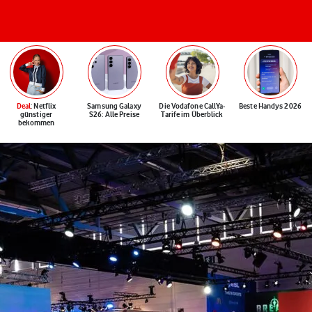
Deal
: Netflix
Samsung Galaxy
Die Vodafone CallYa-
Beste Handys 2026
günstiger
S26: Alle Preise
Tarife im Überblick
bekommen