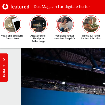
Das Magazin für digitale Kultur
Vodafone: SIM-Karte
Alle Samsung-
Vodafone-Router
Handy auf Raten
freischalten
Handys in
tauschen: So geht's
kaufen: Alle Infos
Reihenfolge
INHALT