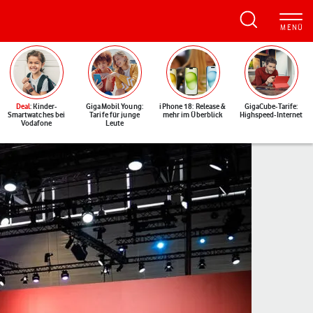
Deal
: Kinder-
GigaMobil Young:
iPhone 18: Release &
GigaCube-Tarife:
Smartwatches bei
Tarife für junge
mehr im Überblick
Highspeed-Internet
Vodafone
Leute