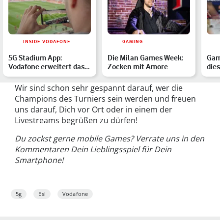
INSIDE VODAFONE
GAMING
5G Stadium App:
Die Milan Games Week:
Gam
Vodafone erweitert das
Zocken mit Amore
dies
Fußball-Erlebnis mit
Gam
Augme…
Du 
Wir sind schon sehr gespannt darauf, wer die
Champions des Turniers sein werden und freuen
uns darauf, Dich vor Ort oder in einem der
Livestreams begrüßen zu dürfen!
Du zockst gerne mobile Games? Verrate uns in den
Kommentaren Dein Lieblingsspiel für Dein
Smartphone!
5g
Esl
Vodafone