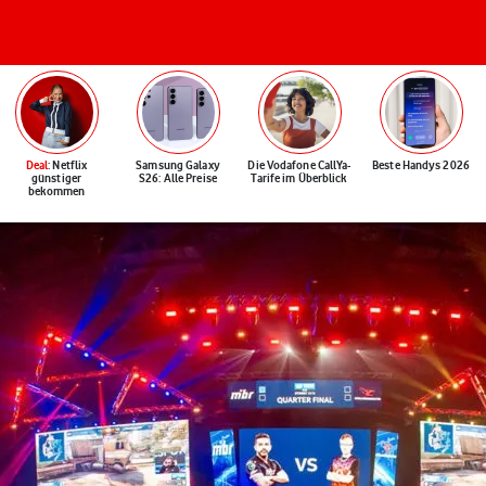
Deal
: Netflix
Samsung Galaxy
Die Vodafone CallYa-
Beste Handys 2026
günstiger
S26: Alle Preise
Tarife im Überblick
bekommen