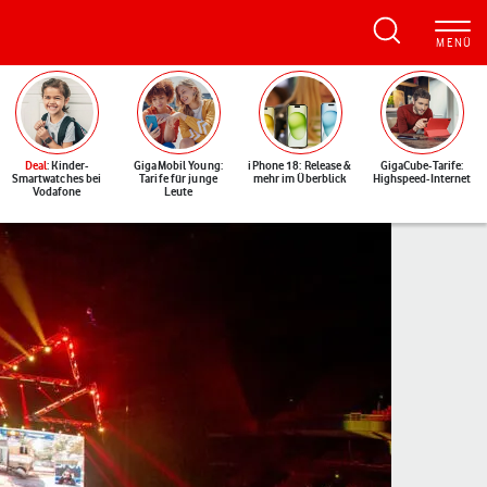
Deal
: Kinder-
GigaMobil Young:
iPhone 18: Release &
GigaCube-Tarife:
Smartwatches bei
Tarife für junge
mehr im Überblick
Highspeed-Internet
Vodafone
Leute