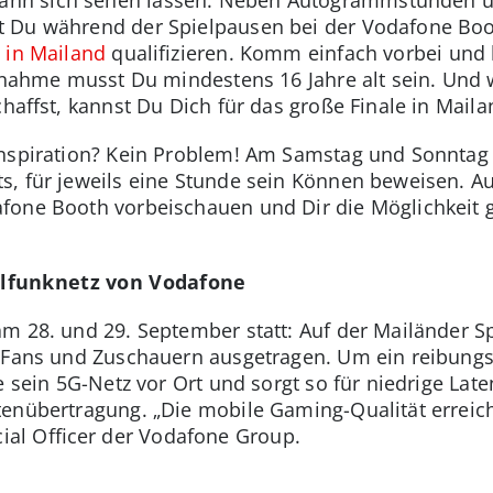
 Du während der Spielpausen bei der Vodafone Boo
 in Mailand
qualifizieren. Komm einfach vorbei und 
ilnahme musst Du mindestens 16 Jahre alt sein. Und
chaffst, kannst Du Dich für das große Finale in Mailan
Inspiration? Kein Problem! Am Samstag und Sonntag
s, für jeweils eine Stunde sein Können beweisen.
fone Booth vorbeischauen und Dir die Möglichkeit 
lfunknetz von Vodafone
am 28. und 29. September statt: Auf der Mailänder S
n Fans und Zuschauern ausgetragen. Um ein reibung
e sein 5G-Netz vor Ort und sorgt so für niedrige La
enübertragung. „Die mobile Gaming-Qualität erreicht
al Officer der Vodafone Group.