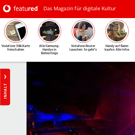
Das Magazin für digitale Kultur
Vodafone: SIM-Karte
Alle Samsung-
Vodafone-Router
Handy auf Raten
freischalten
Handys in
tauschen: So geht's
kaufen: Alle Infos
Reihenfolge
INHALT