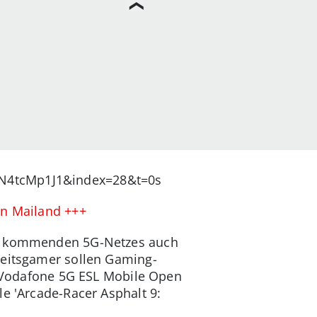
RN4tcMp1J1&index=28&t=0s
 in Mailand +++
des kommenden 5G-Netzes auch
nheitsgamer sollen Gaming-
ie Vodafone 5G ESL Mobile Open
e 'Arcade-Racer Asphalt 9: