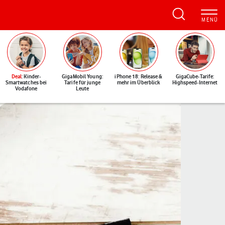
Deal
: Kinder-
GigaMobil Young:
iPhone 18: Release &
GigaCube-Tarife:
Smartwatches bei
Tarife für junge
mehr im Überblick
Highspeed-Internet
Vodafone
Leute