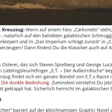
e Kreuzzug:
Wenn auf einem Fass „Carboneto“ steht,
– natürlich auf den beliebten galaktischen Schmuggl
erkörpert und in „Das Imperium schlägt zurück“ in „C
erzeugen? Dann findest Du die Klassiker auch auf A
 Osterei, das sich Steven Spielberg und George Luca
n Lieblingsleuchtfinger „E.T. – Der Außerirdische“ 
zug findet sich ein ganzes Bündel von E.T.s Rasse i
– Die dunkle Bedrohung
. Zumindest verstehst Du jet
ät geklappt hat. Sicherlich herrscht im galaktischen
t
ter“ basiert auf der gleichnamigen Graphic Novel 