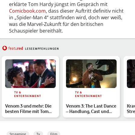
erklärte Tom Hardy jüngst im Gespräch mit
Comicbook.com
, dass dieser Auftritt definitiv nicht
in „Spider-Man 4“ stattfinden wird, doch wer weiß,
was die Marvel-Zukunft für den britischen
Schauspieler bereithält.
red
featu
LESEEMPFEHLUNGEN
TV &
TV &
ENTERTAINMENT
ENTERTAINMENT
Venom 3 und mehr: Die
Venom 3: The Last Dance
Kra
besten Filme mit Tom
– Handlung, Cast und
Str
Hardy
Release des Actionfi…
kan
Act
Streaming
Tv
Film