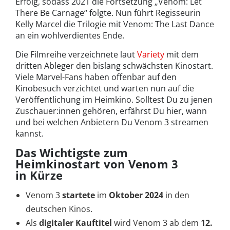
Erfolg, sodass 2021 die Fortsetzung „Venom: Let
There Be Carnage“ folgte. Nun führt Regisseurin
Kelly Marcel die Trilogie mit Venom: The Last Dance
an ein wohlverdientes Ende.
Die Filmreihe verzeichnete laut
Variety
mit dem
dritten Ableger den bislang schwächsten Kinostart.
Viele Marvel-Fans haben offenbar auf den
Kinobesuch verzichtet und warten nun auf die
Veröffentlichung im Heimkino. Solltest Du zu jenen
Zuschauer:innen gehören, erfährst Du hier, wann
und bei welchen Anbietern Du Venom 3 streamen
kannst.
Das Wichtigste zum
Heimkinostart von Venom 3
in Kürze
Venom 3
startete
im
Oktober 2024
in den
deutschen Kinos.
Als
digitaler Kauftitel
wird Venom 3 ab dem
12.