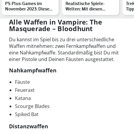
PS-Plus-Games im
Realistische Spiele-
Trek
November 2023: Diese
Welten: Mit diesen
Tipp
Spiele sind dabei
Games entdeckst Du
Str
Land un…
Alle Waffen in Vampire: The
Masquerade – Bloodhunt
Du kannst im Spiel bis zu drei unterschiedliche
Waffen mitnehmen: zwei Fernkampfwaffen und
eine Nahkampfwaffe. Standardmäßig bist Du mit
einer Pistole und Deinen Fäusten ausgestattet.
Nahkampfwaffen
Fäuste
Feueraxt
Katana
Scourge Blades
Spiked Bat
Distanzwaffen