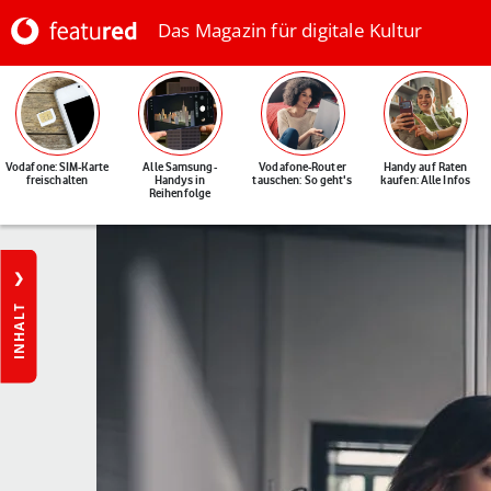
Das Magazin für digitale Kultur
Vodafone: SIM-Karte
Alle Samsung-
Vodafone-Router
Handy auf Raten
freischalten
Handys in
tauschen: So geht's
kaufen: Alle Infos
Reihenfolge
INHALT