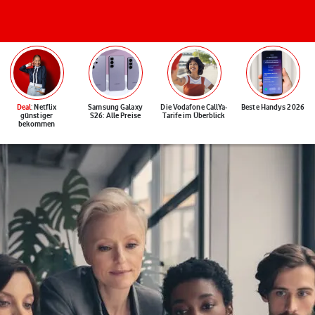
Deal
: Netflix
Samsung Galaxy
Die Vodafone CallYa-
Beste Handys 2026
günstiger
S26: Alle Preise
Tarife im Überblick
bekommen