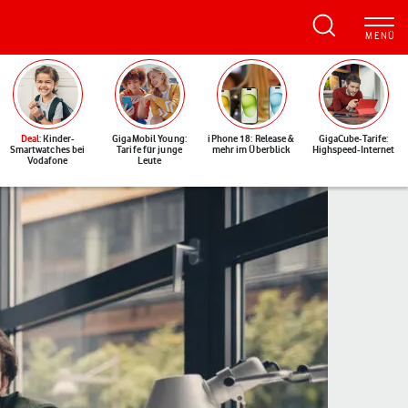
Deal
: Kinder-
GigaMobil Young:
iPhone 18: Release &
GigaCube-Tarife:
Smartwatches bei
Tarife für junge
mehr im Überblick
Highspeed-Internet
Vodafone
Leute