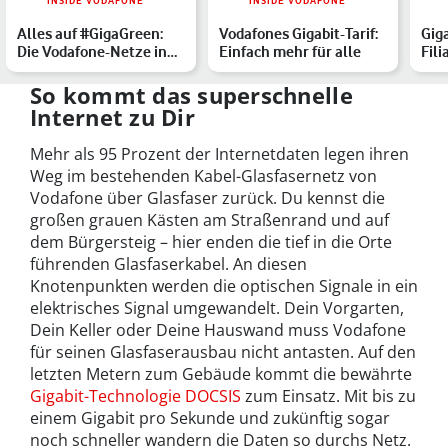
INSIDE VODAFONE
INSIDE VODAFONE
Alles auf #GigaGreen:
Vodafones Gigabit-Tarif:
Gig
Die Vodafone-Netze in
Einfach mehr für alle
Fil
Europa funken mit 100…
sin
So kommt das superschnelle
Internet zu Dir
Mehr als 95 Prozent der Internetdaten legen ihren
Weg im bestehenden Kabel-Glasfasernetz von
Vodafone über Glasfaser zurück. Du kennst die
großen grauen Kästen am Straßenrand und auf
dem Bürgersteig – hier enden die tief in die Orte
führenden Glasfaserkabel. An diesen
Knotenpunkten werden die optischen Signale in ein
elektrisches Signal umgewandelt. Dein Vorgarten,
Dein Keller oder Deine Hauswand muss Vodafone
für seinen Glasfaserausbau nicht antasten. Auf den
letzten Metern zum Gebäude kommt die bewährte
Gigabit-Technologie DOCSIS
zum Einsatz. Mit bis zu
einem Gigabit pro Sekunde und zukünftig sogar
noch schneller wandern die Daten so durchs Netz.