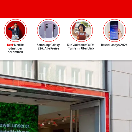
Deal
: Netflix
Samsung Galaxy
Die Vodafone CallYa-
Beste Handys 2026
günstiger
S26: Alle Preise
Tarife im Überblick
bekommen