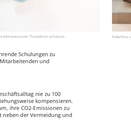
s klimaneutraler Produktion schützen.
Vodafone s
ührende Schulungen zu
-Mitarbeitenden und
chäftsalltag nie zu 100
beziehungsweise kompensieren.
rum, ihre CO2-Emissionen zu
st neben der Vermeidung und