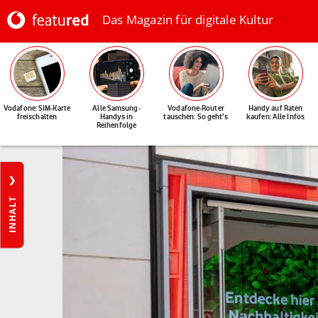
Das Magazin für digitale Kultur
Vodafone: SIM-Karte
Alle Samsung-
Vodafone-Router
Handy auf Raten
freischalten
Handys in
tauschen: So geht's
kaufen: Alle Infos
Reihenfolge
INHALT