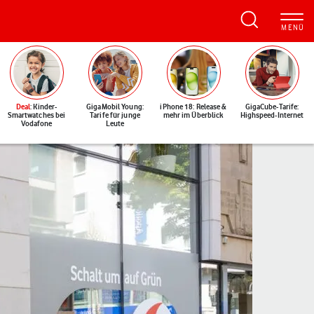
Deal
: Kinder-
GigaMobil Young:
iPhone 18: Release &
GigaCube-Tarife:
Smartwatches bei
Tarife für junge
mehr im Überblick
Highspeed-Internet
Vodafone
Leute