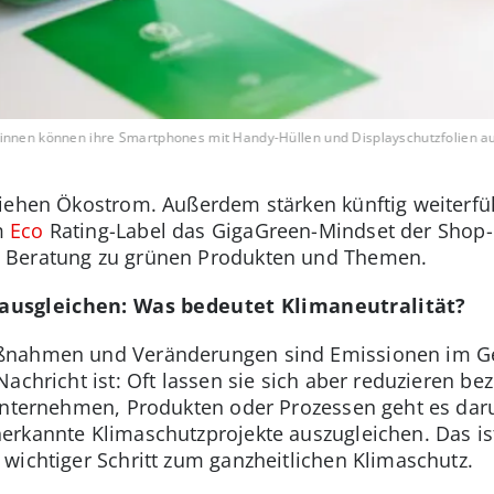
innen können ihre Smartphones mit Handy-Hüllen und Displayschutzfolien au
ziehen Ökostrom. Außerdem stärken künftig weiterf
m
Eco
Rating-Label das GigaGreen-Mindset der Shop
 Beratung zu grünen Produkten und Themen.
ausgleichen: Was bedeutet Klimaneutralität?
ßnahmen und Veränderungen sind Emissionen im Ges
Nachricht ist: Oft lassen sie sich aber reduzieren 
 Unternehmen, Produkten oder Prozessen geht es da
erkannte Klimaschutzprojekte auszugleichen. Das i
wichtiger Schritt zum ganzheitlichen Klimaschutz.