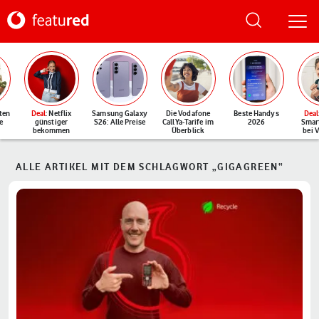
ten
Deal
: Netflix
Samsung Galaxy
Die Vodafone
Beste Handys
Deal
e
günstiger
S26: Alle Preise
CallYa-Tarife im
2026
Smar
bekommen
Überblick
bei 
ALLE ARTIKEL MIT DEM SCHLAGWORT „GIGAGREEN“